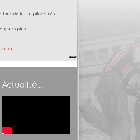
 font de lui un pilote très
oujours plus
tacter
Actualité...