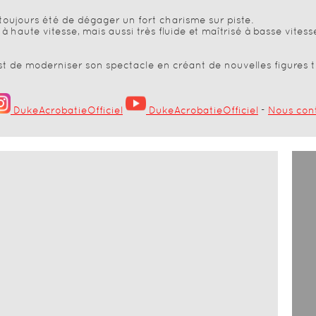
toujours été de dégager un fort charisme sur piste.
 à haute vitesse, mais aussi très fluide et maîtrisé à basse vitesse
est de moderniser son spectacle en créant de nouvelles figures t
DukeAcrobatieOfficiel
DukeAcrobatieOfficiel
-
Nous con