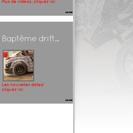
Plus de vidéos...cliquez-ici
Baptême drift...
Les nouvelles dates!
cliquez-ici